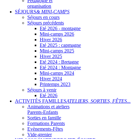
Pédagogie et
organisation
SÉJOURS
& MINI-CAMPS
Séjours en cours
Séjours précédents
Eté 2026 - montagne
Mini-camps 2026
Hiver 2026
Eté 2025 : capmagne
Mini-camps 2025
Hiver 2025
Eté 2024 : Bretagne
Eté 2024 : Montagne
Mini-camps 2024
Hiver 2024
Printemps 2023
Séjours à venir
Eté 2026
ACTIVITÉS FAMILLES
ATELIERS, SORTIES, FÊTES...
Animations et ateliers
Parents-Enfants
Sorties en famille
Formations Parents
Evènements-Fêtes
Vide-grenier