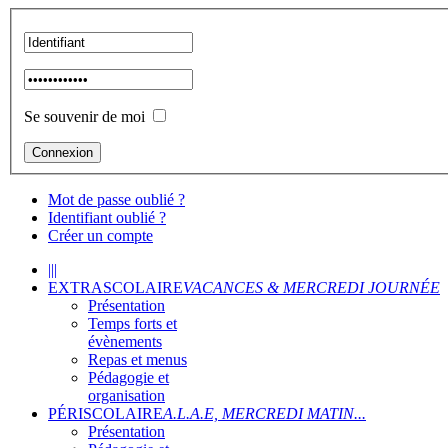
Se souvenir de moi
Mot de passe oublié ?
Identifiant oublié ?
Créer un compte
|||
EXTRASCOLAIRE
VACANCES & MERCREDI JOURNÉE
Présentation
Temps forts et
évènements
Repas et menus
Pédagogie et
organisation
PÉRISCOLAIRE
A.L.A.E, MERCREDI MATIN...
Présentation