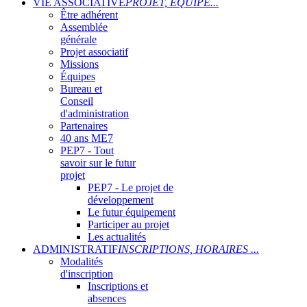
VIE ASSOCIATIVE
PROJET, ÉQUIPE...
Être adhérent
Assemblée
générale
Projet associatif
Missions
Équipes
Bureau et
Conseil
d'administration
Partenaires
40 ans ME7
PEP7 - Tout
savoir sur le futur
projet
PEP7 - Le projet de
développement
Le futur équipement
Participer au projet
Les actualités
ADMINISTRATIF
INSCRIPTIONS, HORAIRES ...
Modalités
d'inscription
Inscriptions et
absences