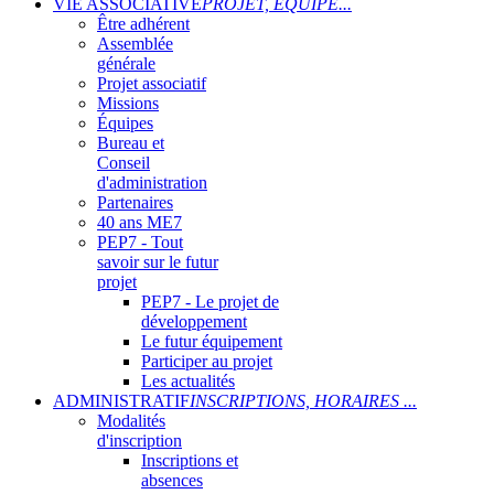
VIE ASSOCIATIVE
PROJET, ÉQUIPE...
Être adhérent
Assemblée
générale
Projet associatif
Missions
Équipes
Bureau et
Conseil
d'administration
Partenaires
40 ans ME7
PEP7 - Tout
savoir sur le futur
projet
PEP7 - Le projet de
développement
Le futur équipement
Participer au projet
Les actualités
ADMINISTRATIF
INSCRIPTIONS, HORAIRES ...
Modalités
d'inscription
Inscriptions et
absences