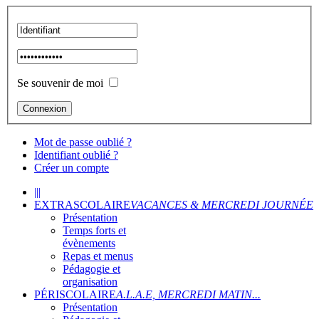
Se souvenir de moi
Mot de passe oublié ?
Identifiant oublié ?
Créer un compte
|||
EXTRASCOLAIRE
VACANCES & MERCREDI JOURNÉE
Présentation
Temps forts et
évènements
Repas et menus
Pédagogie et
organisation
PÉRISCOLAIRE
A.L.A.E, MERCREDI MATIN...
Présentation