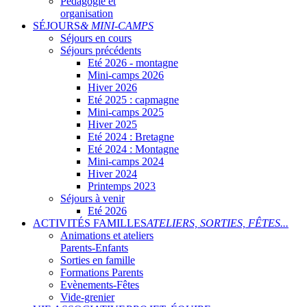
Pédagogie et
organisation
SÉJOURS
& MINI-CAMPS
Séjours en cours
Séjours précédents
Eté 2026 - montagne
Mini-camps 2026
Hiver 2026
Eté 2025 : capmagne
Mini-camps 2025
Hiver 2025
Eté 2024 : Bretagne
Eté 2024 : Montagne
Mini-camps 2024
Hiver 2024
Printemps 2023
Séjours à venir
Eté 2026
ACTIVITÉS FAMILLES
ATELIERS, SORTIES, FÊTES...
Animations et ateliers
Parents-Enfants
Sorties en famille
Formations Parents
Evènements-Fêtes
Vide-grenier