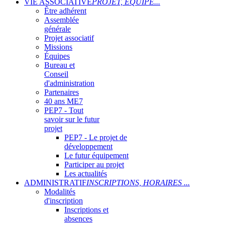
VIE ASSOCIATIVE
PROJET, ÉQUIPE...
Être adhérent
Assemblée
générale
Projet associatif
Missions
Équipes
Bureau et
Conseil
d'administration
Partenaires
40 ans ME7
PEP7 - Tout
savoir sur le futur
projet
PEP7 - Le projet de
développement
Le futur équipement
Participer au projet
Les actualités
ADMINISTRATIF
INSCRIPTIONS, HORAIRES ...
Modalités
d'inscription
Inscriptions et
absences