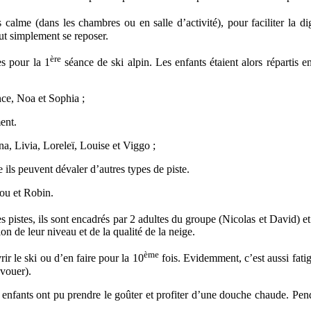
 calme (dans les chambres ou en salle d’activité), pour faciliter la d
out simplement se reposer.
ère
s pour la 1
séance de ski alpin. Les enfants étaient alors répartis 
ce, Noa et Sophia ;
ent.
a, Livia, Loreleï, Louise et Viggo ;
 ils peuvent dévaler d’autres types de piste.
lou et Robin.
istes, ils sont encadrés par 2 adultes du groupe (Nicolas et David) et s
n de leur niveau et de la qualité de la neige.
ème
ir le ski ou d’en faire pour la 10
fois. Evidemment, c’est aussi fati
avouer).
nfants ont pu prendre le goûter et profiter d’une douche chaude. Penda