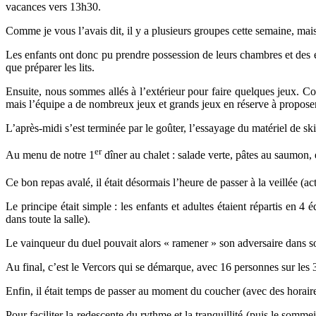
vacances vers 13h30.
Comme je vous l’avais dit, il y a plusieurs groupes cette semaine, mais
Les enfants ont donc pu prendre possession de leurs chambres et des es
que préparer les lits.
Ensuite, nous sommes allés à l’extérieur pour faire quelques jeux. Com
mais l’équipe a de nombreux jeux et grands jeux en réserve à propos
L’après-midi s’est terminée par le goûter, l’essayage du matériel de sk
er
Au menu de notre 1
dîner au chalet : salade verte, pâtes au saumon, e
Ce bon repas avalé, il était désormais l’heure de passer à la veillée (act
Le principe était simple : les enfants et adultes étaient répartis en 4
dans toute la salle).
Le vainqueur du duel pouvait alors « ramener » son adversaire dans son
Au final, c’est le Vercors qui se démarque, avec 16 personnes sur les
Enfin, il était temps de passer au moment du coucher (avec des horaire
Pour faciliter la redescente du rythme et la tranquillité (puis le somme