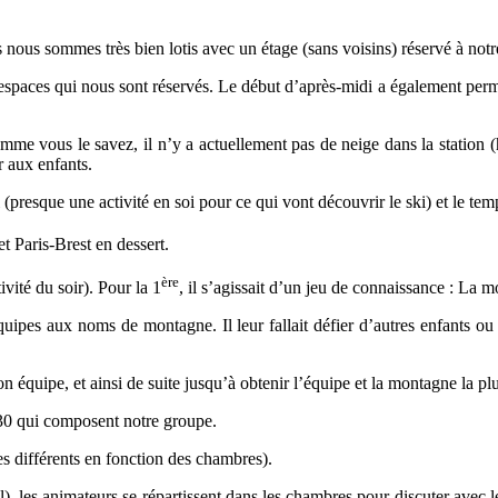
 nous sommes très bien lotis avec un étage (sans voisins) réservé à notre
paces qui nous sont réservés. Le début d’après-midi a également permis d
me vous le savez, il n’y a actuellement pas de neige dans la station (h
er aux enfants.
i (presque une activité en soi pour ce qui vont découvrir le ski) et le t
t Paris-Brest en dessert.
ère
ivité du soir). Pour la 1
, il s’agissait d’un jeu de connaissance : La m
 équipes aux noms de montagne. Il leur fallait défier d’autres enfants o
 équipe, et ainsi de suite jusqu’à obtenir l’équipe et la montagne la pl
 30 qui composent notre groupe.
s différents en fonction des chambres).
il), les animateurs se répartissent dans les chambres pour discuter avec l