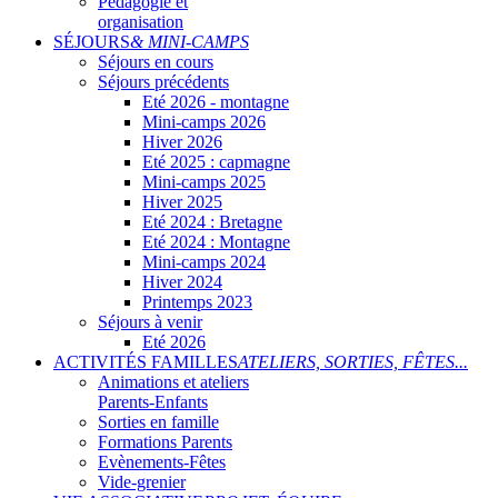
Pédagogie et
organisation
SÉJOURS
& MINI-CAMPS
Séjours en cours
Séjours précédents
Eté 2026 - montagne
Mini-camps 2026
Hiver 2026
Eté 2025 : capmagne
Mini-camps 2025
Hiver 2025
Eté 2024 : Bretagne
Eté 2024 : Montagne
Mini-camps 2024
Hiver 2024
Printemps 2023
Séjours à venir
Eté 2026
ACTIVITÉS FAMILLES
ATELIERS, SORTIES, FÊTES...
Animations et ateliers
Parents-Enfants
Sorties en famille
Formations Parents
Evènements-Fêtes
Vide-grenier