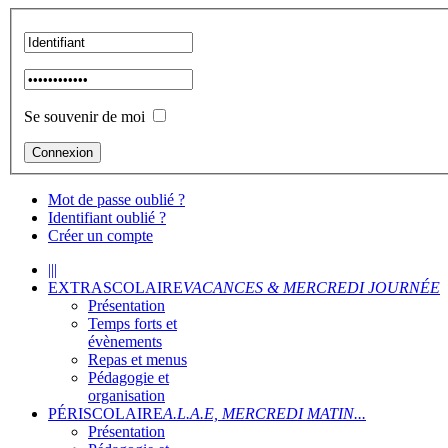
Se souvenir de moi
Mot de passe oublié ?
Identifiant oublié ?
Créer un compte
|||
EXTRASCOLAIRE
VACANCES & MERCREDI JOURNÉE
Présentation
Temps forts et
évènements
Repas et menus
Pédagogie et
organisation
PÉRISCOLAIRE
A.L.A.E, MERCREDI MATIN...
Présentation