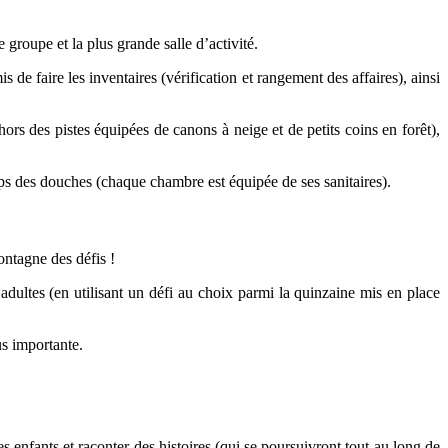
 groupe et la plus grande salle d’activité.
e faire les inventaires (vérification et rangement des affaires), ainsi
ors des pistes équipées de canons à neige et de petits coins en forêt),
emps des douches (chaque chambre est équipée de ses sanitaires).
ontagne des défis !
u adultes (en utilisant un défi au choix parmi la quinzaine mis en place
us importante.
es enfants et raconter des histoires (qui se poursuivront tout au long de