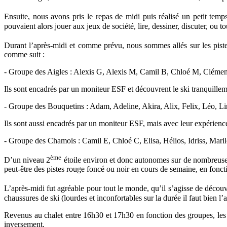
Ensuite, nous avons pris le repas de midi puis réalisé un petit temps
pouvaient alors jouer aux jeux de société, lire, dessiner, discuter, ou t
Durant l’après-midi et comme prévu, nous sommes allés sur les piste
comme suit :
- Groupe des Aigles : Alexis G, Alexis M, Camil B, Chloé M, Clémen
Ils sont encadrés par un moniteur ESF et découvrent le ski tranquillem
- Groupe des Bouquetins : Adam, Adeline, Akira, Alix, Felix, Léo, Lin
Ils sont aussi encadrés par un moniteur ESF, mais avec leur expérience
- Groupe des Chamois : Camil E, Chloé C, Elisa, Hélios, Idriss, Mari
ème
D’un niveau 2
étoile environ et donc autonomes sur de nombreuses p
peut-être des pistes rouge foncé ou noir en cours de semaine, en fonctio
L’après-midi fut agréable pour tout le monde, qu’il s’agisse de découvr
chaussures de ski (lourdes et inconfortables sur la durée il faut bien l’
Revenus au chalet entre 16h30 et 17h30 en fonction des groupes, les e
inversement.