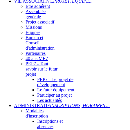
VIE ASSOCIATIVE
PROJET, ÉQUIPE...
Être adhérent
Assemblée
générale
Projet associatif
Missions
Équipes
Bureau et
Conseil
d'administration
Partenaires
40 ans ME7
PEP7 - Tout
savoir sur le futur
projet
PEP7 - Le projet de
développement
Le futur équipement
Participer au projet
Les actualités
ADMINISTRATIF
INSCRIPTIONS, HORAIRES ...
Modalités
d'inscription
Inscriptions et
absences