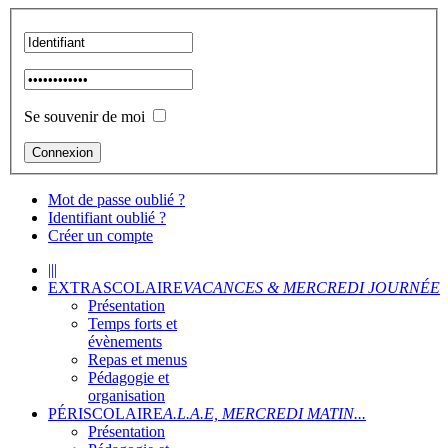
Se souvenir de moi
Mot de passe oublié ?
Identifiant oublié ?
Créer un compte
|||
EXTRASCOLAIRE
VACANCES & MERCREDI JOURNÉE
Présentation
Temps forts et
évènements
Repas et menus
Pédagogie et
organisation
PÉRISCOLAIRE
A.L.A.E, MERCREDI MATIN...
Présentation