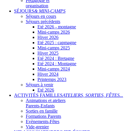
Pédagogie et
organisation
SÉJOURS
& MINI-CAMPS
Séjours en cours
Séjours précédents
Eté 2026 - montagne
Mini-camps 2026
Hiver 2026
Eté 2025 : capmagne
Mini-camps 2025
Hiver 2025
Eté 2024 : Bretagne
Eté 2024 : Montagne
Mini-camps 2024
Hiver 2024
Printemps 2023
Séjours à venir
Eté 2026
ACTIVITÉS FAMILLES
ATELIERS, SORTIES, FÊTES...
Animations et ateliers
Parents-Enfants
Sorties en famille
Formations Parents
Evènements-Fêtes
Vide-grenier