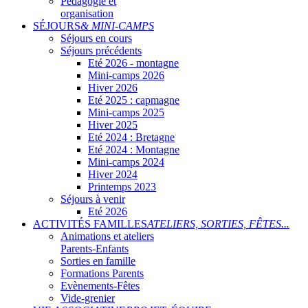
Pédagogie et
organisation
SÉJOURS
& MINI-CAMPS
Séjours en cours
Séjours précédents
Eté 2026 - montagne
Mini-camps 2026
Hiver 2026
Eté 2025 : capmagne
Mini-camps 2025
Hiver 2025
Eté 2024 : Bretagne
Eté 2024 : Montagne
Mini-camps 2024
Hiver 2024
Printemps 2023
Séjours à venir
Eté 2026
ACTIVITÉS FAMILLES
ATELIERS, SORTIES, FÊTES...
Animations et ateliers
Parents-Enfants
Sorties en famille
Formations Parents
Evènements-Fêtes
Vide-grenier