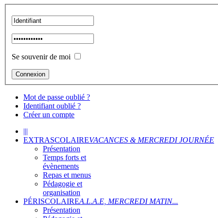
Se souvenir de moi
Mot de passe oublié ?
Identifiant oublié ?
Créer un compte
|||
EXTRASCOLAIRE
VACANCES & MERCREDI JOURNÉE
Présentation
Temps forts et
évènements
Repas et menus
Pédagogie et
organisation
PÉRISCOLAIRE
A.L.A.E, MERCREDI MATIN...
Présentation