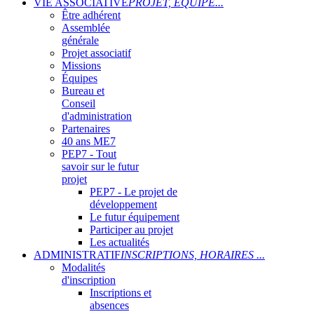
VIE ASSOCIATIVE
PROJET, ÉQUIPE...
Être adhérent
Assemblée
générale
Projet associatif
Missions
Équipes
Bureau et
Conseil
d'administration
Partenaires
40 ans ME7
PEP7 - Tout
savoir sur le futur
projet
PEP7 - Le projet de
développement
Le futur équipement
Participer au projet
Les actualités
ADMINISTRATIF
INSCRIPTIONS, HORAIRES ...
Modalités
d'inscription
Inscriptions et
absences