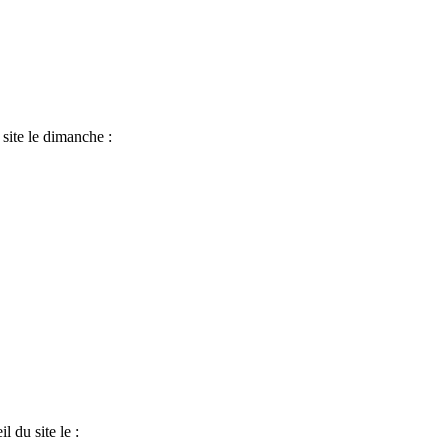
 site le dimanche :
l du site le :