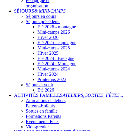
Pédagogie et
organisation
SÉJOURS
& MINI-CAMPS
Séjours en cours
Séjours précédents
Eté 2026 - montagne
Mini-camps 2026
Hiver 2026
Eté 2025 : capmagne
Mini-camps 2025
Hiver 2025
Eté 2024 : Bretagne
Eté 2024 : Montagne
Mini-camps 2024
Hiver 2024
Printemps 2023
Séjours à venir
Eté 2026
ACTIVITÉS FAMILLES
ATELIERS, SORTIES, FÊTES...
Animations et ateliers
Parents-Enfants
Sorties en famille
Formations Parents
Evènements-Fêtes
Vide-grenier