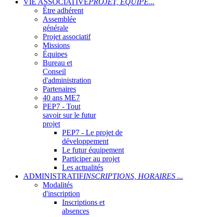
VIE ASSOCIATIVE
PROJET, ÉQUIPE...
Être adhérent
Assemblée
générale
Projet associatif
Missions
Équipes
Bureau et
Conseil
d'administration
Partenaires
40 ans ME7
PEP7 - Tout
savoir sur le futur
projet
PEP7 - Le projet de
développement
Le futur équipement
Participer au projet
Les actualités
ADMINISTRATIF
INSCRIPTIONS, HORAIRES ...
Modalités
d'inscription
Inscriptions et
absences