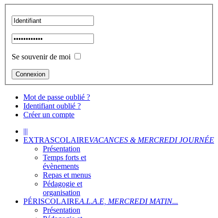
Se souvenir de moi
Mot de passe oublié ?
Identifiant oublié ?
Créer un compte
|||
EXTRASCOLAIRE
VACANCES & MERCREDI JOURNÉE
Présentation
Temps forts et
évènements
Repas et menus
Pédagogie et
organisation
PÉRISCOLAIRE
A.L.A.E, MERCREDI MATIN...
Présentation