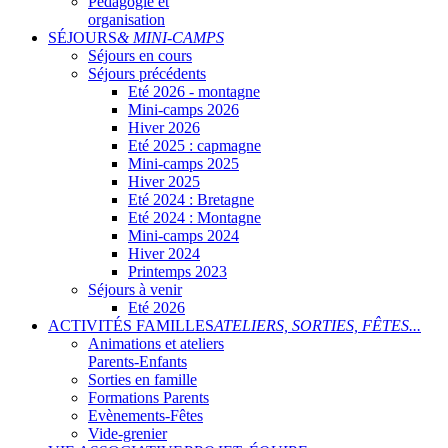
Pédagogie et
organisation
SÉJOURS
& MINI-CAMPS
Séjours en cours
Séjours précédents
Eté 2026 - montagne
Mini-camps 2026
Hiver 2026
Eté 2025 : capmagne
Mini-camps 2025
Hiver 2025
Eté 2024 : Bretagne
Eté 2024 : Montagne
Mini-camps 2024
Hiver 2024
Printemps 2023
Séjours à venir
Eté 2026
ACTIVITÉS FAMILLES
ATELIERS, SORTIES, FÊTES...
Animations et ateliers
Parents-Enfants
Sorties en famille
Formations Parents
Evènements-Fêtes
Vide-grenier