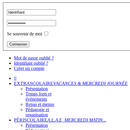
Se souvenir de moi
Mot de passe oublié ?
Identifiant oublié ?
Créer un compte
|||
EXTRASCOLAIRE
VACANCES & MERCREDI JOURNÉE
Présentation
Temps forts et
évènements
Repas et menus
Pédagogie et
organisation
PÉRISCOLAIRE
A.L.A.E, MERCREDI MATIN...
Présentation