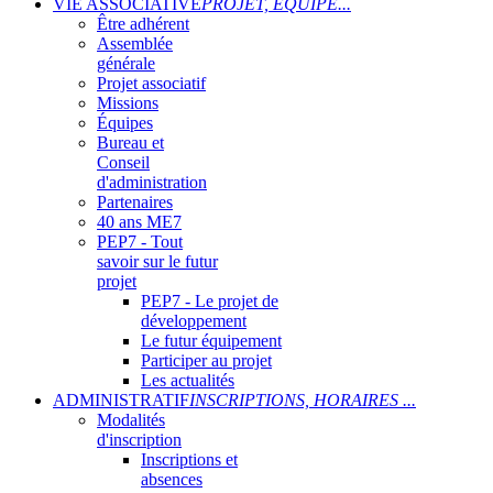
VIE ASSOCIATIVE
PROJET, ÉQUIPE...
Être adhérent
Assemblée
générale
Projet associatif
Missions
Équipes
Bureau et
Conseil
d'administration
Partenaires
40 ans ME7
PEP7 - Tout
savoir sur le futur
projet
PEP7 - Le projet de
développement
Le futur équipement
Participer au projet
Les actualités
ADMINISTRATIF
INSCRIPTIONS, HORAIRES ...
Modalités
d'inscription
Inscriptions et
absences